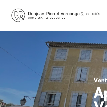
Vent
A
V