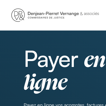
Payer
en
ligne
Payez en ligne vos acomptes, factures 