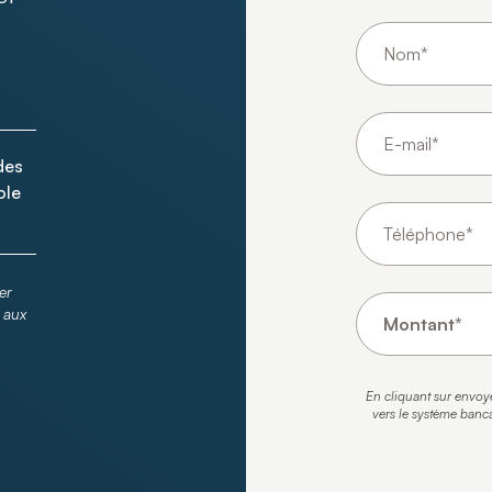
 des
ole
er
n aux
En cliquant sur envoy
vers le système banca