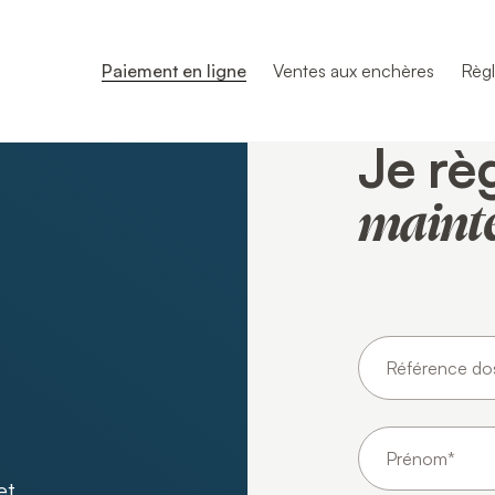
Paiement en ligne
Ventes aux enchères
Règl
Je rè
maint
et