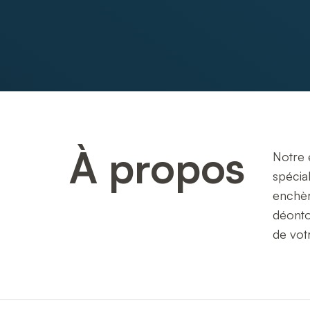
À propos
Notre 
spécial
enchèr
déonto
de vot