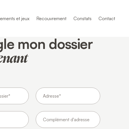
ements et jeux
Recouvrement
Constats
Contact
gle mon dossier
enant