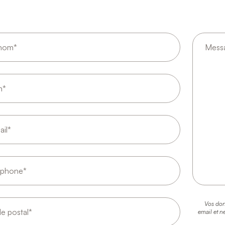
Vos don
email et n